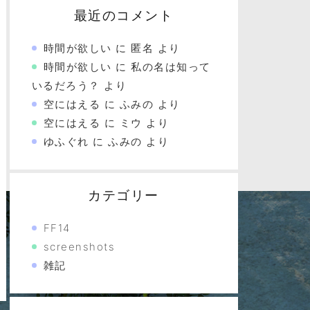
最近のコメント
時間が欲しい
に
匿名
より
時間が欲しい
に
私の名は知って
いるだろう？
より
空にはえる
に
ふみの
より
空にはえる
に
ミウ
より
ゆふぐれ
に
ふみの
より
カテゴリー
FF14
screenshots
雑記