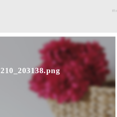
m
1210_203138.png