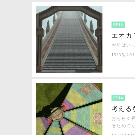
FF14
エオカ
お前はい
16/05/201
FF14
考える
おそらく
るために