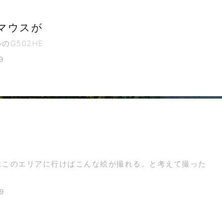
マウスが
のG502HE
9
にこのエリアに行けばこんな絵が撮れる。と考えて撮った
9