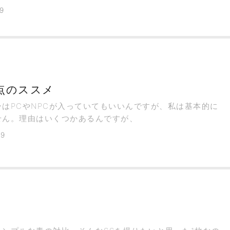
SSだと思ったんですが、改めてゼッキ島の海の穴の側に撮
9
いってみるとあ
点のススメ
ーはPCやNPCが入っていてもいいんですが、私は基本的に
せん。理由はいくつかあるんですが、
19