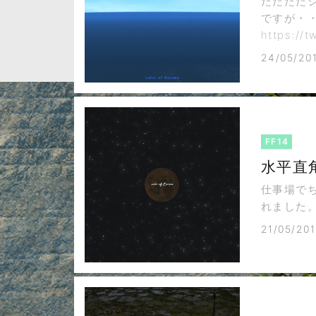
ただただ
ですが・
https://
24/05/20
FF14
水平直
仕事場で
れました
21/05/201