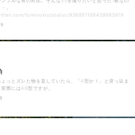
シンプルな青の対比。そんなSSを撮りたいと思った1枚なの
・・。
twitter.com/fuminoxiu/status/936951109439983619
19
角
ちょっとズレた物を直していたら、「A型か！」と突っ込ま
。実際にはAB型ですが。
9