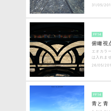
結構いい
31/05/201
り直しに
FF14
俯瞰視
エオカラ
は入れま
26/05/20
FF14
青と青