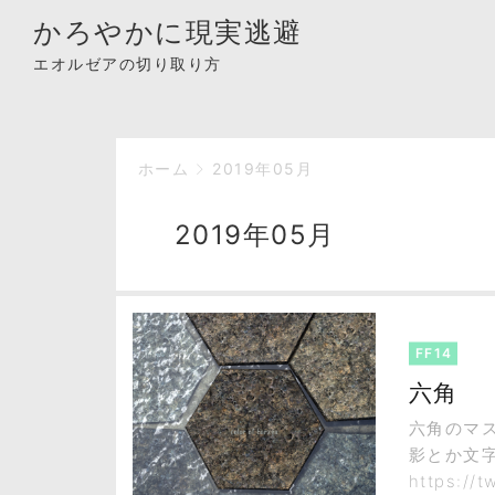
かろやかに現実逃避
エオルゼアの切り取り方
ホーム
2019年05月
2019年05月
FF14
六角
六角のマ
影とか文
https://