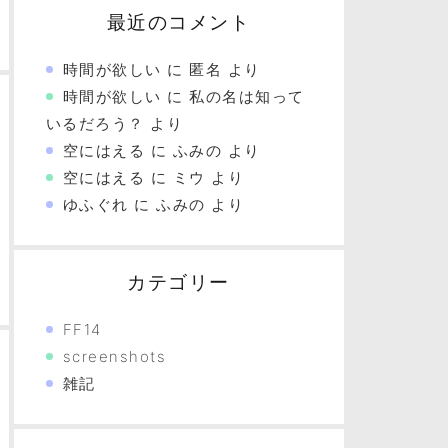
最近のコメント
時間が欲しい
に
匿名
より
時間が欲しい
に
私の名は知って
いるだろう？
より
空にはえる
に
ふみの
より
空にはえる
に
ミウ
より
ゆふぐれ
に
ふみの
より
カテゴリー
FF14
screenshots
雑記