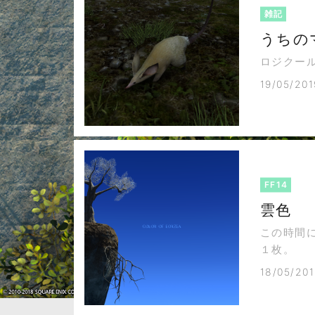
雑記
うちの
ロジクール
19/05/201
FF14
雲色
この時間
１枚。
18/05/201