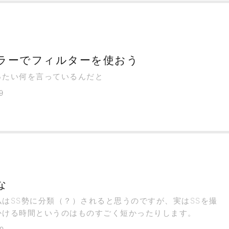
ラーでフィルターを使おう
ったい何を言っているんだと
9
な
私はSS勢に分類（？）されると思うのですが、実はSSを撮
かける時間というのはものすごく短かったりします。