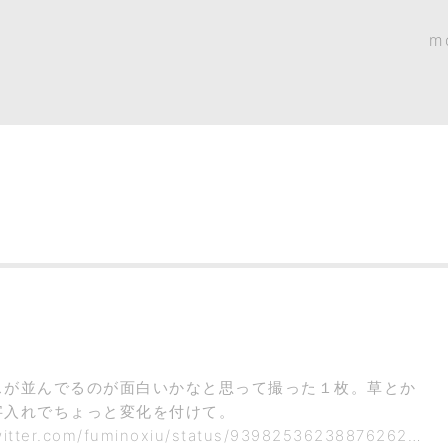
m
スが並んでるのが面白いかなと思って撮った１枚。草とか
字入れでちょっと変化を付けて。
twitter.com/fuminoxiu/status/939825362388762624