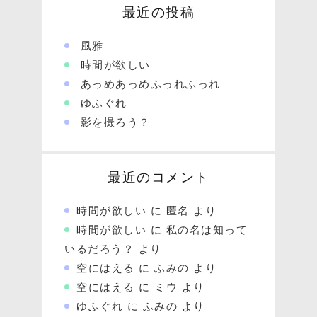
最近の投稿
風雅
時間が欲しい
あっめあっめふっれふっれ
ゆふぐれ
影を撮ろう？
最近のコメント
時間が欲しい
に
匿名
より
時間が欲しい
に
私の名は知って
いるだろう？
より
空にはえる
に
ふみの
より
空にはえる
に
ミウ
より
ゆふぐれ
に
ふみの
より